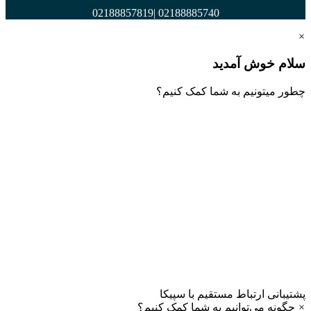
02188885740 |02188857819
×
سلام خوش آمدید
چطور میتونیم به شما کمک کنیم؟
پشتیبانی
ارتباط مستقیم با سپیکا
×
چگونه می‌توانیم به شما کمک کنیم؟