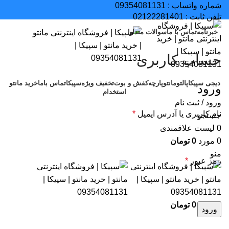
شماره واتساپ :
09354081131
تلفن ثابت :
02122281401
خبرنامه
تماس با ما
سوالات متداول
حساب کاربری
دیجی سپیکا
پالتو
مانتو
پارچه
کفش و بوت
تخفیف ویژه
سپیکا
تماس باما
خرید مانتو
ورود
استخدام
ورود / ثبت نام
نام کاربری یا آدرس ایمیل
*
جستجو
0
لیست علاقمندی
0
مورد
0
تومان
منو
رمز عبور
*
0
مورد
0
تومان
ورود