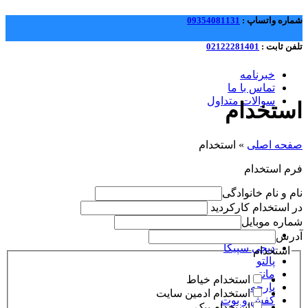
شماره واتساپ :
09354081131
تلفن ثابت :
02122281401
خبرنامه
تماس با ما
سوالات متداول
استخدام
صفحه اصلی
»
استخدام
فرم استخدام
نام و نام خانوادگی
در استخدام کارکردید
شماره موبایل
آدرس
دیجی سپیکا
استخدام
پالتو
مانتو
استخدام خیاط
پارچه
استخدام ادمین سایت
کفش و بوت
استخدام پیک