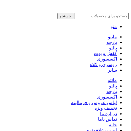
جستجو
منو
مانتو
پارچه
پالتو
کفش و بوت
اکسسوری
روسری و کلاه
سایر
مانتو
پالتو
پارچه
اکسسوری
لباس عروس و فرمالیته
تخفیف ویژه
درباره ما
تماس باما
خانه
لیست علاقمندی