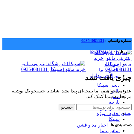
شماره واتساپ :
09354081131
تلفن ثابت :
02122281401
خبرنامه
تماس با ما
سوالات متداول
چیزی یافت نشد
دیجی سپیکا
عذر می‌خواهیم، اما نتیجه‌ای پیدا نشد. شاید با جستجو یک نوشته
پالتو
مرتبط به شما کمک کند.
مانتو
پارچه
جستجو
کفش و بوت
بستن
تخفیف ویژه
سپیکا
اخبار مد و فشن
دسته بندی ها
تماس باما