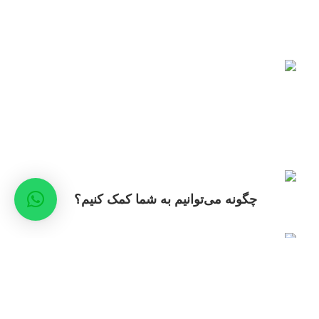
آدرس: خیابان فرشته - مجتمع داریوش -طبقه اول- فروشگاه
سپیکا
پست های اخیر
خرید پالتو زمستانه زنانه؛
بررسی برترین برندهای
تولیدکننده
فوریه 12, 2024
بدون
دیدگاه
خرید پارچه مانتو تابستانی
چگونه می‌توانیم به شما کمک کنیم؟
می 4, 2024
بدون دیدگاه
راهنمای انتخاب بهترین نوع پارچه برای
پالتو زمستانی
فوریه 17, 2024
بدون دیدگاه
دسته‌های محصولات