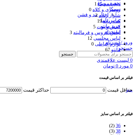
تخفیف ویژه
دیجی سپیکا
1
سپیکا
روسری و کلاه
0
اخبار مد و فشن
شلوار زنانه
2
تماس باما
کت زنانه
19
خرید مانتو
کفش و بوت
5
استخدام
لباس عروس و فرمالیته
3
لباس مجلسی
12
ورود / ثبت نام
لوازم خیاطی
0
جستجو
مانتو
67
جستجو
0
لیست علاقمندی
0
مورد
0
تومان
فیلتر بر اساس قیمت
منو
حداقل قیمت
حداکثر قیمت
فیلتر بر اساس سایز
(2)
36
(3)
38