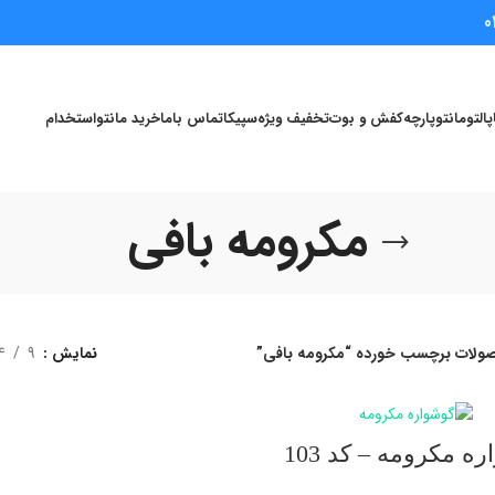
0
پالتو
مانتو
پارچه
کفش و بوت
تخفیف ویژه
سپیکا
تماس باما
خرید مانتو
استخدام
مکرومه بافی
ولات برچسب خورده “مکرومه بافی”
نمایش
9
4
اطلاعات بیشتر
ه مکرومه – کد 103