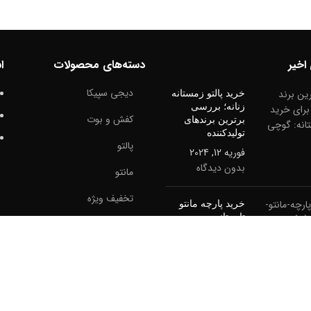
اخیر
دسته‌های محصولات
ا
دیجی سپیکا
خرید پالتو زمستانه
زنانه؛ بررسی
کفش و بوت
برترین برندهای
تولیدکننده
پالتو
فوریه 12, 2024
بدون دیدگاه
مانتو
تخفیف ویژه
خرید پارچه مانتو
تابستانی
اکسسوری
می 4, 2024
بدون
کت زنانه
دیدگاه
پارچه
راهنمای انتخاب
بهترین نوع پارچه
شلوار زنانه