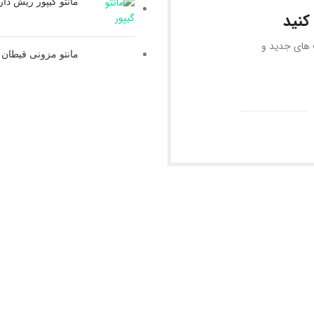
مانتو گیپور ریش دا
کنید
ف های جدید و
مانتو مزونی قیطان