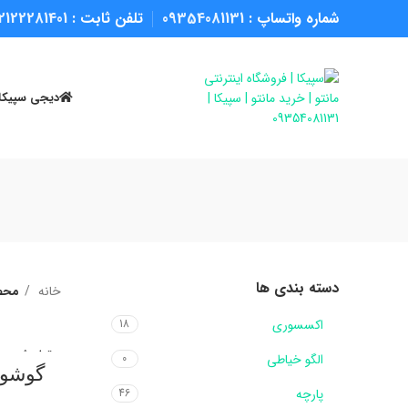
شماره واتساپ :
09354081131
تلفن ثابت :
2122281401
دیجی سپیکا
دسته بندی ها
خانه
محص
اکسسوری
18
تمام شده
الگو خیاطی
0
گوشوار
پارچه
46