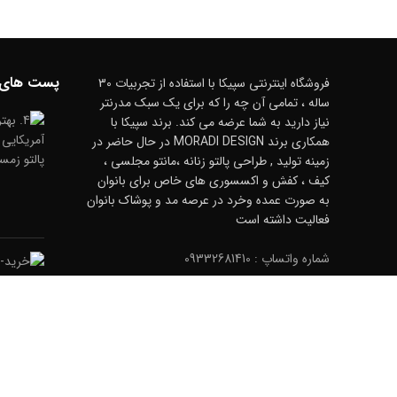
پست های 
فروشگاه اینترنتی سپیکا با استفاده از تجربیات 30
ساله ، تمامی آن چه را که برای یک سبک مدرنتر
نیاز دارید به شما عرضه می کند. برند سپیکا با
همکاری برند MORADI DESIGN در حال حاضر در
زمینه تولید , طراحی پالتو زنانه ،مانتو مجلسی ،
کیف ، کفش و اکسسوری های خاص برای بانوان
به صورت عمده وخرد در عرصه مد و پوشاک بانوان
فعالیت داشته است
شماره واتساپ : 09332681410
تلفن فقط برای خرید عمده : 02122281401
شماره واتساپ2 : 09354081131
آدرس: خیابان فرشته - مجتمع داریوش -طبقه اول-
فروشگاه سپیکا