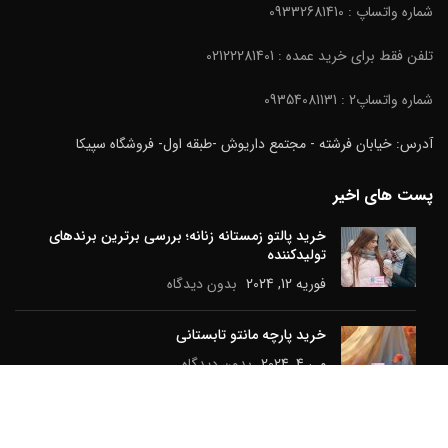
شماره واتساپ : 09332681410
تلفن فقط برای خرید عمده : 02122281401
شماره واتساپ2 : 09354081131
آدرس: خیابان فرشته - مجتمع داریوش -طبقه اول- فروشگاه سپیکا
پست های اخیر
خرید پالتو زمستانه زنانه؛ بررسی برترین برندهای
تولیدکننده
فوریه 12, 2024
بدون دیدگاه
خرید پارچه مانتو تابستانی
می 4, 2024
بدون دیدگاه
راهنمای انتخاب بهترین نوع پارچه برای پالتو زمستانی