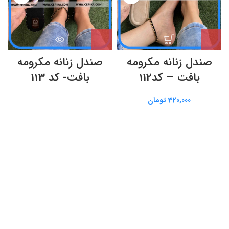
صندل زنانه مکرومه
صندل زنانه مکرومه
بافت – کد112
بافت- کد 113
320,000
تومان