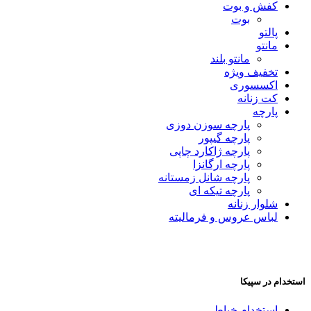
کفش و بوت
بوت
پالتو
مانتو
مانتو بلند
تخفیف ویژه
اکسسوری
کت زنانه
پارچه
پارچه سوزن دوزی
پارچه گیپور
پارچه ژاکارد چاپی
پارچه ارگانزا
پارچه شانل زمستانه
پارچه تیکه ای
شلوار زنانه
لباس عروس و فرمالیته
استخدام در سپیکا
استخدام خیاط