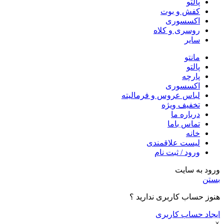
پالتو
کفش و بوت
اکسسوری
روسری و کلاه
سایر
مانتو
پالتو
پارچه
اکسسوری
لباس عروس و فرمالیته
تخفیف ویژه
درباره ما
تماس باما
خانه
لیست علاقمندی
ورود / ثبت نام
ورود به سایت
بستن
هنوز حساب کاربری ندارید ؟
ایجاد حساب کاربری
×