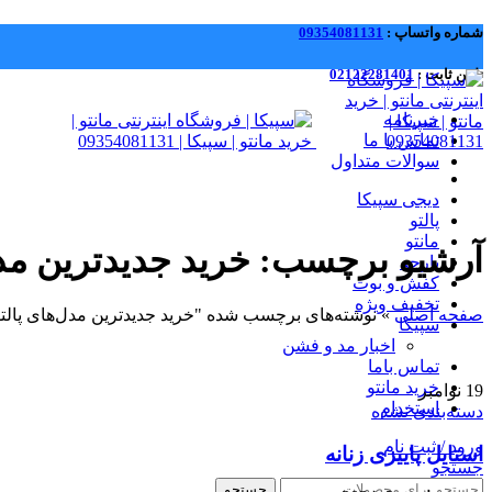
شماره واتساپ :
09354081131
تلفن ثابت :
02122281401
خبرنامه
تماس با ما
سوالات متداول
دیجی سپیکا
پالتو
مانتو
آرشیو برچسب: خرید جدیدترین مدل
پارچه
کفش و بوت
تخفیف ویژه
صفحه اصلی
»
نوشته‌های برچسب شده "خرید جدیدترین مدل‌های پالتو
سپیکا
اخبار مد و فشن
تماس باما
خرید مانتو
19
نوامبر
استخدام
دسته‌بندی نشده
ورود / ثبت نام
استایل پاییزی زنانه
جستجو
جستجو