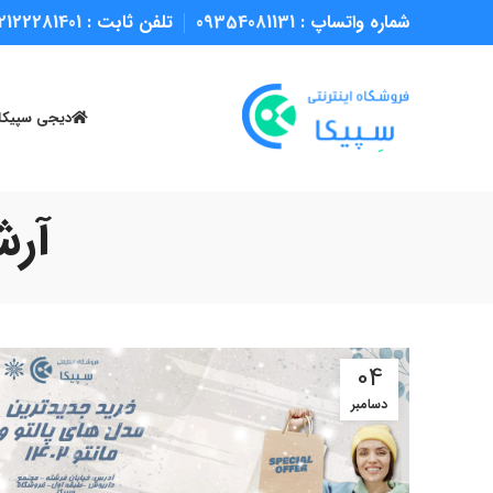
شماره واتساپ :
09354081131
تلفن ثابت :
2122281401
دیجی سپیکا
آرش
04
دسامبر