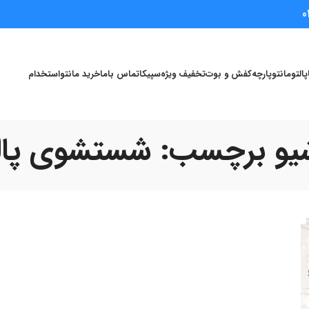
0
پالتو
مانتو
پارچه
کفش و بوت
تخفیف ویژه
سپیکا
تماس باما
خرید مانتو
استخدام
یو برچسب: شستشوی پال