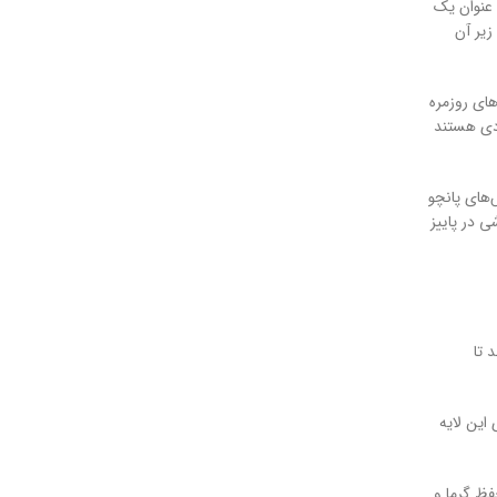
 عنوان یک
زیر آن
ای روزمره
ردی هستند
‌های پانچو
ی در پاییز
 تا
 این لایه
حفظ گرما و