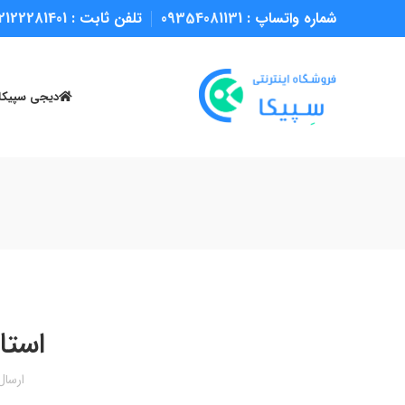
شماره واتساپ :
09354081131
تلفن ثابت :
2122281401
دیجی سپیکا
استا
ارسا