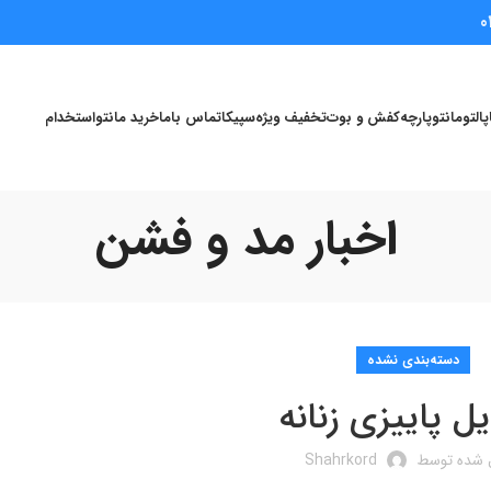
0
پالتو
مانتو
پارچه
کفش و بوت
تخفیف ویژه
سپیکا
تماس باما
خرید مانتو
استخدام
اخبار مد و فشن
دسته‌بندی نشده
یل پاییزی زنانه
ل شده توسط
Shahrkord