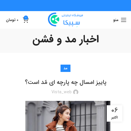
0
منو
0
تومان
اخبار مد و فشن
مد
پاییز امسال چه پارچه ای مًد است؟
Vista_web
06
اکتبر