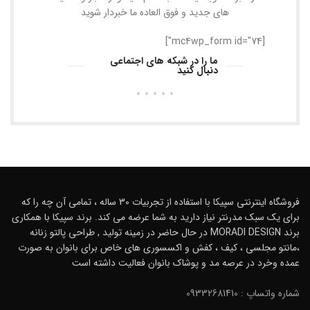
های جدید و فوق العاده ما خبردار شوید
[mc4wp_form id="74"]
ما را در شبکه های اجتماعی
دنبال کنید
فروشگاه اینترنتی سپیکا با استفاده از تجربیات 30 ساله ، تمامی آن چه را که
برای یک سبک مدرنتر نیاز دارید به شما عرضه می کند. برند سپیکا با همکاری
برند MORADI DESIGN در حال حاضر در زمینه تولید , طراحی پالتو زنانه
،مانتو مجلسی ، کیف ، کفش و اکسسوری های خاص برای بانوان به صورت
عمده وخرد در عرصه مد و پوشاک بانوان فعالیت داشته است
شماره واتساپ : 09332681410