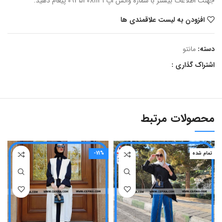
جهنت اطلاعات بیشتر با شماره واتس اپ 09354081131 پیغام دهید.
افزودن به لیست علاقمندی ها
دسته:
مانتو
اشتراک گذاری :
محصولات مرتبط
تمام شده
-71%