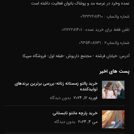
عمده وخرد در عرصه مد و پوشاک بانوان فعالیت داشته است
شماره واتساپ : 09332681410
تلفن فقط برای خرید عمده : 02122281401
شماره واتساپ2 : 09354081131
آدرس: خیابان فرشته - مجتمع داریوش -طبقه اول- فروشگاه سپیکا
پست های اخیر
خرید پالتو زمستانه زنانه؛ بررسی برترین برندهای
تولیدکننده
فوریه 12, 2024
بدون دیدگاه
خرید پارچه مانتو تابستانی
می 4, 2024
بدون دیدگاه