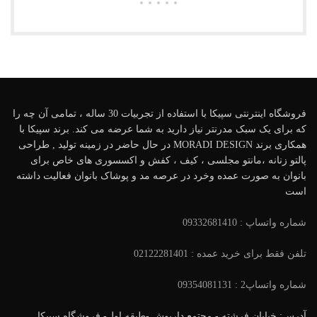
فروشگاه اینترنتی سپیکا با استفاده از تجربیات 30 ساله ، تمامی آن چه را
که برای یک سبک مدرنتر نیاز دارید به شما عرضه می کند. برند سپیکا با
همکاری برند MORADI DESIGN در حال حاضر در زمینه تولید , طراحی
پالتو زنانه ،مانتو مجلسی ، کیف ، کفش و اکسسوری های خاص برای
بانوان به صورت عمده وخرد در عرصه مد و پوشاک بانوان فعالیت داشته
است
شماره واتساپ : 09332681410
تلفن فقط برای خرید عمده : 02122281401
شماره واتساپ2 : 09354081131
آدرس: خیابان فرشته - مجتمع داریوش -طبقه اول- فروشگاه سپیکا