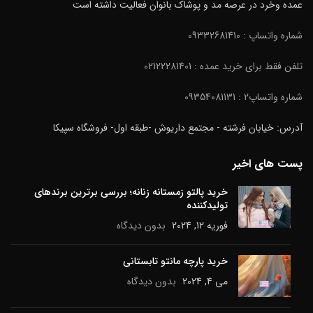
عمده وخرد در عرصه مد و پوشاک بانوان فعالیت داشته است
شماره واتساپ : 09332681410
تلفن فقط برای خرید عمده : 02122281401
شماره واتساپ2 : 09354081131
آدرس: خیابان فرشته - مجتمع داریوش -طبقه اول- فروشگاه سپیکا
پست های اخیر
خرید پالتو زمستانه زنانه؛ بررسی برترین برندهای
تولیدکننده
فوریه 12, 2024
بدون دیدگاه
خرید پارچه مانتو تابستانی
می 4, 2024
بدون دیدگاه