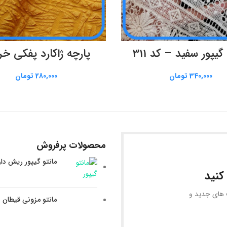
افزودن به سبد خرید
اطلاعات بیشتر
گیپور سفید – کد 311
پارچه ژاکارد پفکی خر
340,000
تومان
280,000
تومان
محصولات پرفروش
مانتو گیپور ریش دا
کنید
ف های جدید و
مانتو مزونی قیطان