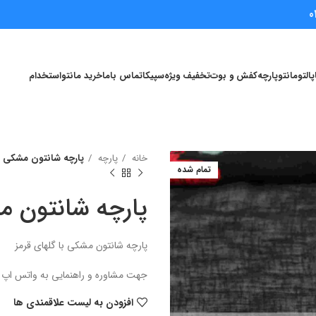
0
پالتو
مانتو
پارچه
کفش و بوت
تخفیف ویژه
سپیکا
تماس باما
خرید مانتو
استخدام
خانه
پارچه
پارچه شانتون مشکی
تمام شده
پارچه شانتون 
پارچه شانتون مشکی با گلهای قرمز
جهت مشاوره و راهنمایی به واتس اپ 09354081131 پیام دهیدو یا تماس بگیرید.
افزودن به لیست علاقمندی ها