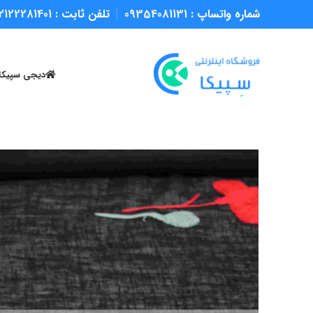
شماره واتساپ :
09354081131
تلفن ثابت :
2122281401
دیجی سپیکا