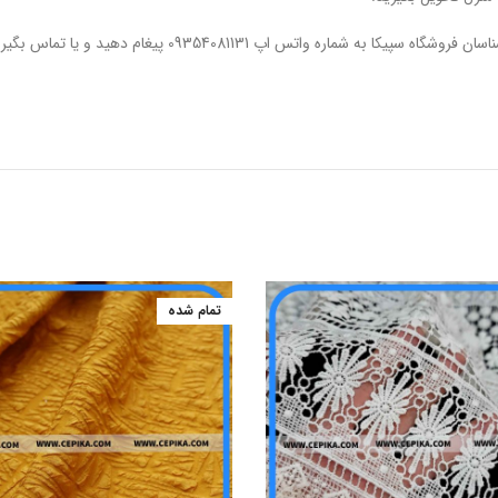
ره واتس اپ 09354081131 پیغام دهید و یا تماس بگیرید.
تمام شده