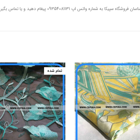
ره واتس اپ 09354081131 پیغام دهید و یا تماس بگیرید.
تمام شده