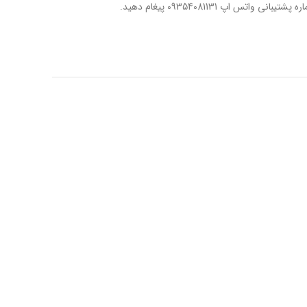
اتس اپ 09354081131 پیغام دهید.