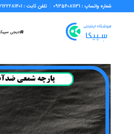
شماره واتساپ :
09354081131
تلفن ثابت :
2122281401
دیجی سپیکا