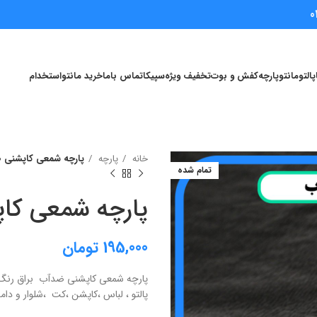
0
پالتو
مانتو
پارچه
کفش و بوت
تخفیف ویژه
سپیکا
تماس باما
خرید مانتو
استخدام
خانه
پارچه
پارچه شمعی کاپشنی
تمام شده
پارچه شمعی ک
195,000
تومان
پارچه شمعی کاپشنی ضدآب براق رنگ م
پالتو ، لباس ،کاپشن ،کت ،شلوار و دام