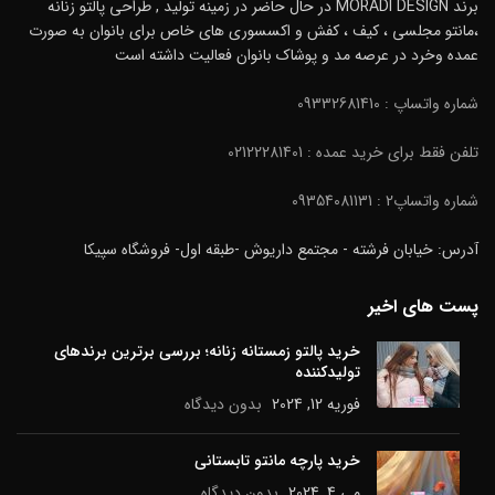
برند MORADI DESIGN در حال حاضر در زمینه تولید , طراحی پالتو زنانه
،مانتو مجلسی ، کیف ، کفش و اکسسوری های خاص برای بانوان به صورت
عمده وخرد در عرصه مد و پوشاک بانوان فعالیت داشته است
شماره واتساپ : 09332681410
تلفن فقط برای خرید عمده : 02122281401
شماره واتساپ2 : 09354081131
آدرس: خیابان فرشته - مجتمع داریوش -طبقه اول- فروشگاه سپیکا
پست های اخیر
خرید پالتو زمستانه زنانه؛ بررسی برترین برندهای
تولیدکننده
فوریه 12, 2024
بدون دیدگاه
خرید پارچه مانتو تابستانی
می 4, 2024
بدون دیدگاه