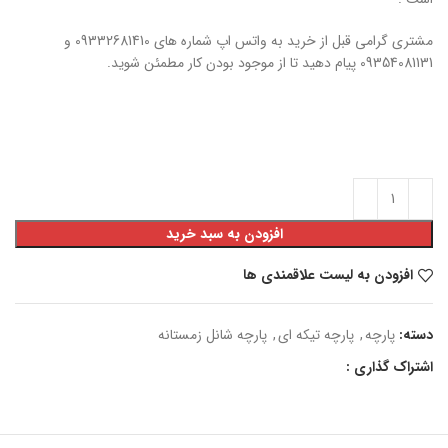
مشتری گرامی قبل از خرید به واتس اپ شماره های 09332681410 و
09354081131 پیام دهید تا از موجود بودن کار مطمئن شوید.
افزودن به سبد خرید
افزودن به لیست علاقمندی ها
دسته:
پارچه
,
پارچه تیکه ای
,
پارچه شانل زمستانه
اشتراک گذاری :