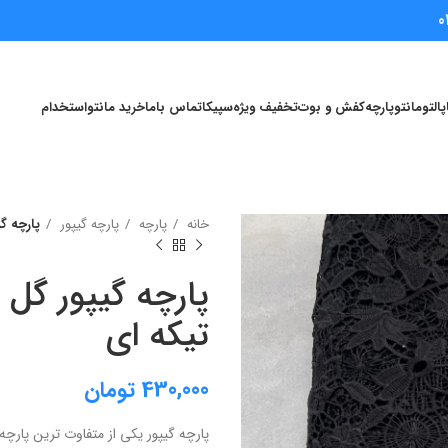
0
پالتو
مانتو
پارچه
کفش و بوت
تخفیف ویژه
سپیکا
تماس باما
خرید مانتو
استخدام
خانه
پارچه
پارچه گیپور
پارچه گ
پارچه گیپور گل
تیکه ای
430,000
تومان
پارچه گیپور یکی از متفاوت ترین پار