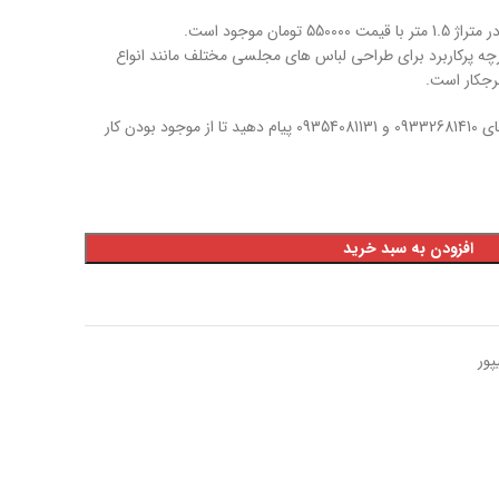
مان موجود است.
ه پرکاربرد برای طراحی لباس های مجلسی مختلف مانند انواع
خرجکار است.
مشتری گرامی قبل از خرید به شماره های 09332681410 و 09354081131 پیام دهید تا از موجود بودن کار
افزودن به سبد خرید
پور