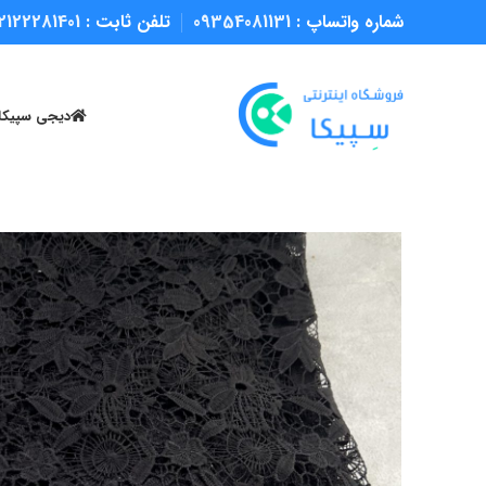
شماره واتساپ :
09354081131
تلفن ثابت :
2122281401
دیجی سپیکا