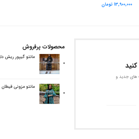
13,900,000
تومان
محصولات پرفروش
مانتو گیپور ریش دا
کنید
ف های جدید و
مانتو مزونی قیطان