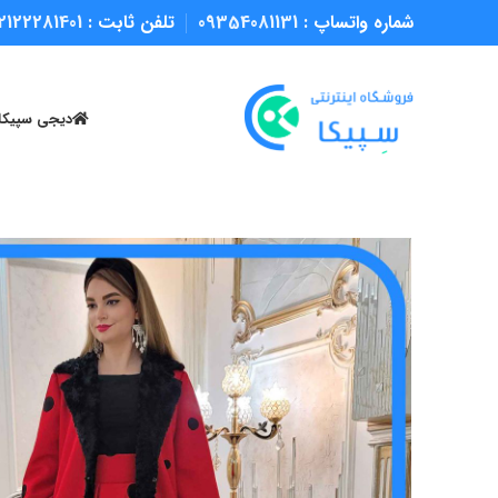
شماره واتساپ :
09354081131
تلفن ثابت :
2122281401
دیجی سپیکا