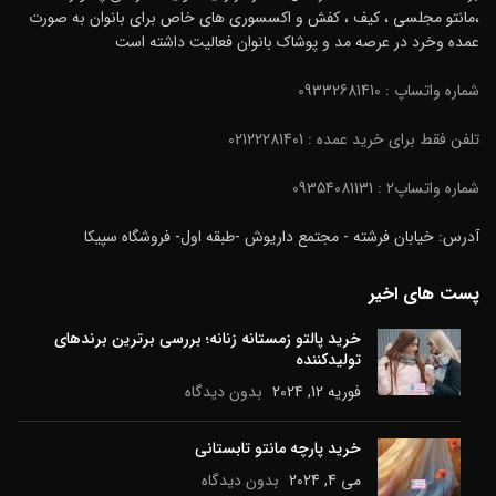
،مانتو مجلسی ، کیف ، کفش و اکسسوری های خاص برای بانوان به صورت
عمده وخرد در عرصه مد و پوشاک بانوان فعالیت داشته است
شماره واتساپ : 09332681410
تلفن فقط برای خرید عمده : 02122281401
شماره واتساپ2 : 09354081131
آدرس: خیابان فرشته - مجتمع داریوش -طبقه اول- فروشگاه سپیکا
پست های اخیر
خرید پالتو زمستانه زنانه؛ بررسی برترین برندهای
تولیدکننده
فوریه 12, 2024
بدون دیدگاه
خرید پارچه مانتو تابستانی
می 4, 2024
بدون دیدگاه