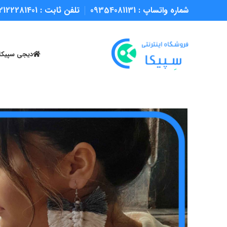
شماره واتساپ :
09354081131
تلفن ثابت :
2122281401
دیجی سپیکا