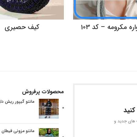
اطلاعات بیشتر
اطلاعات بیشتر
ره مکرومه – کد 103
کیف حصیری
محصولات پرفروش
مانتو گیپور ریش دا
کنید
ف های جدید و
مانتو مزونی قیطان