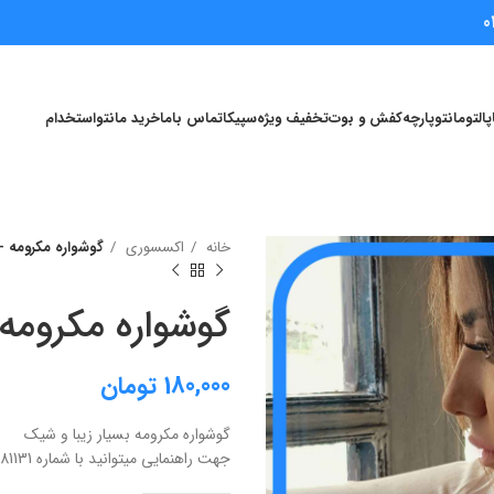
0
پالتو
مانتو
پارچه
کفش و بوت
تخفیف ویژه
سپیکا
تماس باما
خرید مانتو
استخدام
خانه
اکسسوری
گوشواره مکرومه -کد2
گوشواره مکرومه -ک
180,000
تومان
گوشواره مکرومه بسیار زیبا و شیک
جهت راهنمایی میتوانید با شماره 09354081131 در واتس اپ در تماس باشید.