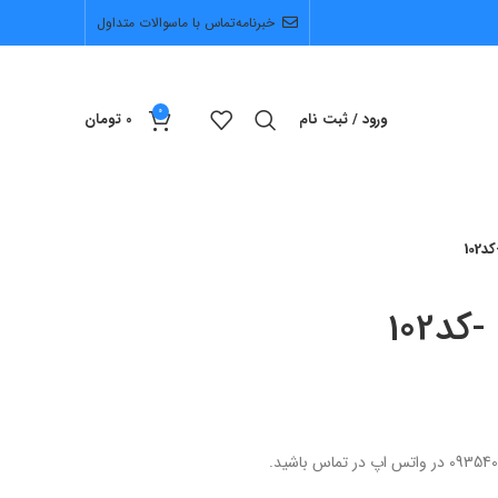
خبرنامه
تماس با ما
سوالات متداول
0
ورود / ثبت نام
0
تومان
10
د102