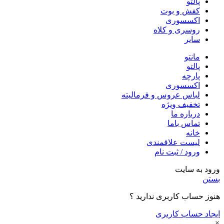
پالتو
کفش و بوت
اکسسوری
روسری و کلاه
سایر
مانتو
پالتو
پارچه
اکسسوری
لباس عروس و فرمالیته
تخفیف ویژه
درباره ما
تماس باما
خانه
لیست علاقمندی
ورود / ثبت نام
ورود به سایت
بستن
هنوز حساب کاربری ندارید ؟
ایجاد حساب کاربری
×