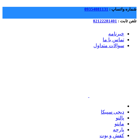
شماره واتساپ :
09354081131
تلفن ثابت :
02122281401
خبرنامه
تماس با ما
سوالات متداول
برای بزرگنمایی کلیک کنید
دیجی سپیکا
پالتو
مانتو
پارچه
کفش و بوت