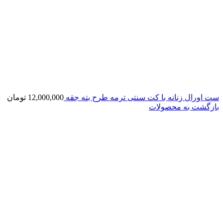
ست اورال زنانه با کت سنتی ترمه طرح بته جقه
12,000,000
تومان
بازگشت به محصولات